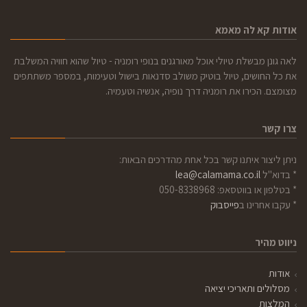
אודות קא לה מאמא
לאה גונן מבשלת טיולי אוכל מאורגנים בנופי רומניה - טיול שהוא חוויה המשלבת
את כל החושים, טיול בוטיק משולב סדנאות בישול וטעימות, במספר משתתפים
מצומצם. הכירו את רומניה דרך נופיה, אנשיה וטעמיה.
צרו קשר
ניתן ליצור איתנו קשר בכל אחת מהדרכים הבאות:
* בדוא"ל
lea@calamama.co.il
* בטלפון או בווטסאפ: 050-8338968
* עקבו אחרינו ב
פייסבוק
ניווט מהיר
אודות
מסלולים ותאריכי יציאה
המלצות