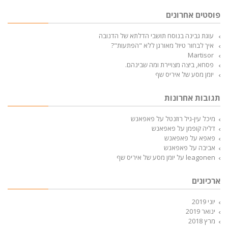
פוסטים אחרונים
עוגת גבינה בנוסח תושבי הדלתא של הדנובה
איך לבחור טיול מאורגן ללא "הפתעות"?
Martisor
פסחא, ביצה מצויירת ומה שבינהם.
יומן מסע של איריס שף
תגובות אחרונות
מיכל עין-גיל רוזנטל
על
פאפאנש
דליה קופמן
על
פאפאנש
פאפא
על
פאפאנש
אביבה
על
פאפאנש
leagonen
על
יומן מסע של איריס שף
ארכיונים
יוני 2019
ינואר 2019
מרץ 2018