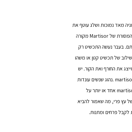
ניה מאד נמוכות ושלג עוטף את
בוקרשט) בדרכם הייחודית,כשי סמלי, גברים מעניקים תכשיטים שזורים בחוט אדום-לבן או פרח לנשים. המסורת של Martisor מקורה
 ולהערצתם. בעבר נעשה התכשיט רק
ילוב של תכשיט קטן או משהו
יצג את החורף ואת הקור. יש
אנשים שאומרים כי שני הצבעים מייצגים אהבה ויושר. באזורים מסוימים של המדינה גם גברים מקבלים martisor .נהוג שנשים עונדות
את martisor כל מרץ, כחלק מהאמונה שהתכשיט מביא כוח ובריאות לשנה הבאה. יש נשים שעונדות martisor אחד או יותר על
ל עץ פרי, מה שאמור להביא