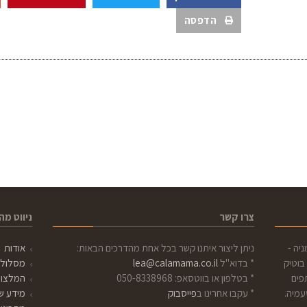
הדפסה
צרו קשר
ניווט מה
ניה -
ניתן ליצור איתנו קשר בכל אחת מהדרכים הבאות:
אודות
בוטיק
* בדוא"ל
lea@calamama.co.il
מסלולים
פים
* בטלפון או בווטסאפ: 050-8338968
המלצו
עמיה.
* עקבו אחרינו ב
פייסבוק
מידע שי