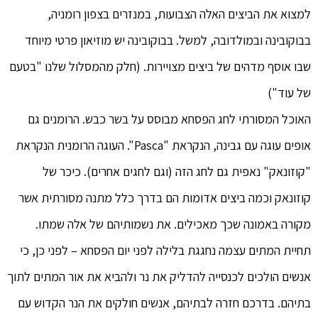
למצוא את הביצים האלה הצבועות, במנזרים בצפון רומניה,
בבוקובינה ובמולדובה, למשל. בבוקובינה יש מוזיאון פרטי מיוחד
שבו אוסף מדהים של ביצים מצויירות. (חלק מהמסלול שלנו "בטעם
של עוד")
האוכל המסורתי לחג הפסחא מבוסס על בשר כבש. הרומנים גם
אופים עוגה עם גבינה, הנקראת "Pasca". העוגה הרומנית הנקראת
"קוזונאק" נאפית גם לחג הזה (וגם לחגים אחרים). כיכר של
קוזונאק וכמה ביצים אדומות הם בדרך כלל מתנה מסורתית אשר
מקורה באמונה שכך מאכילים. את נשמותיהם של אלה שמתו.
תחיית המתים עצמה נחגגת בלילה לפני יום הפסחא – לפני כן, כי
אנשים הולכים לכנסייה להדליק את נר ולהביא את אור המתים לתוך
בתיהם. בדרכם חזרה לבתיהם, אנשים חולקים את הנר הקדוש עם