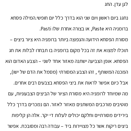
לגן עדן. החג
נחגג ביום ראשון ויום שני הוא בדרך כלל יום חופשי.המילה פסחא
ברומניה היא Paste, או בצורה אחרת שלו Pasti.
מסורת הפסחא הידועה והנפוצה ביותר ברומניה היא ציור ביצים –
תוכלו למצוא את זה בכל מקום ברומניה בו תבחרו לבלות את חג
הפסחא. אופן הצביעה ישתנה מאזור אחד לשני – הצבע האדום הוא
המכנה המשותף , זהו הצבע המסורתי (מסמל את הדם של ישו),
אבל כיום אפשר לראות את ביצי הפסחא בצבעים רבים אחרים.
מה שמיוחד לרומניה היא מסורת הציור של הביצים הצבעוניות, עם
מוטיבים מורכבים המשתנים מאזור לאזור. הם נמכרים בדרך כלל
בירידים מסורתיים וחלקם יכולים לעלות די יקר. אלה הן קליפות
ביצים ריקות אשר כל מצויירות ביד – עבודה רבה ומסובכת. אפשר