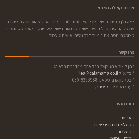
אודות קא לה מאמא
לאה גונן מבשלת טיולי אוכל מאורגנים בנופי רומניה - טיול שהוא חוויה המשלבת
את כל החושים, טיול בוטיק משולב סדנאות בישול וטעימות, במספר משתתפים
מצומצם. הכירו את רומניה דרך נופיה, אנשיה וטעמיה.
צרו קשר
ניתן ליצור איתנו קשר בכל אחת מהדרכים הבאות:
* בדוא"ל
lea@calamama.co.il
* בטלפון או בווטסאפ: 050-8338968
* עקבו אחרינו ב
פייסבוק
ניווט מהיר
אודות
מסלולים ותאריכי יציאה
המלצות
מידע שימושי