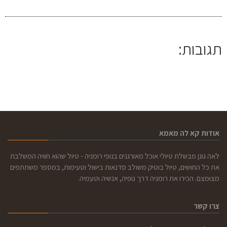
תגובות:
אודות קא לה מאמא
לאה גונן מבשלת טיולי אוכל מאורגנים בנופי רומניה - טיול שהוא חוויה המשלבת
את כל החושים, טיול בוטיק משולב סדנאות בישול וטעימות, במספר משתתפים
מצומצם. הכירו את רומניה דרך נופיה, אנשיה וטעמיה.
צרו קשר